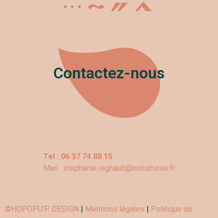
Nom :
Contactez-nous
Poste occupé :
Prénom :
Téléphone :
Tel :
06 37 74 88 15
Mail : stephanie.regnault@holismose.fr
Mail :
©HOPOPU’P DESIGN
|
Mentions légales
|
Politique de